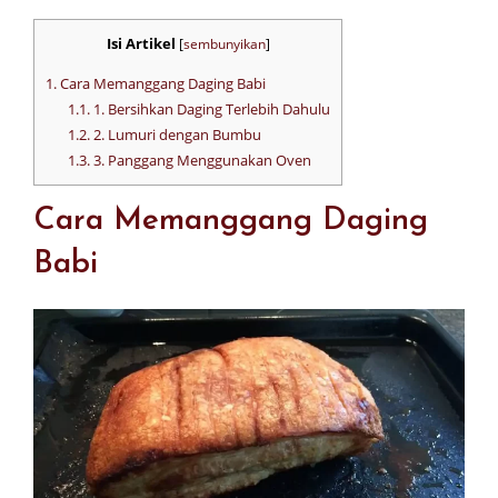
Isi Artikel
[
sembunyikan
]
1.
Cara Memanggang Daging Babi
1.1.
1. Bersihkan Daging Terlebih Dahulu
1.2.
2. Lumuri dengan Bumbu
1.3.
3. Panggang Menggunakan Oven
Cara Memanggang Daging
Babi